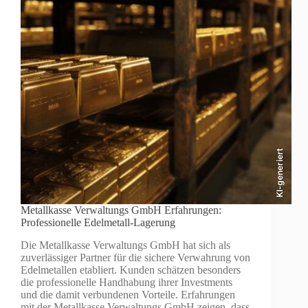
KI-generiert
Metallkasse Verwaltungs GmbH Erfahrungen:
Professionelle Edelmetall-Lagerung
Die Metallkasse Verwaltungs GmbH hat sich als
zuverlässiger Partner für die sichere Verwahrung von
Edelmetallen etabliert. Kunden schätzen besonders
die professionelle Handhabung ihrer Investments
und die damit verbundenen Vorteile. Erfahrungen
mit der Metallkasse Verwaltungs GmbH zeigen, dass